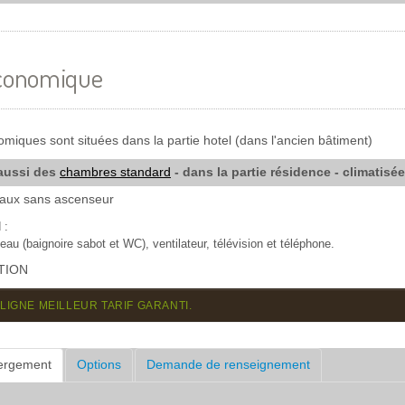
conomique
iques sont situées dans la partie hotel (dans l'ancien bâtiment)
aussi des
chambres standard
- dans la partie résidence - climatisé
eaux sans ascenseur
 :
au (baignoire sabot et WC), ventilateur, télévision et téléphone.
TION
LIGNE MEILLEUR TARIF GARANTI.
bergement
Options
Demande de renseignement